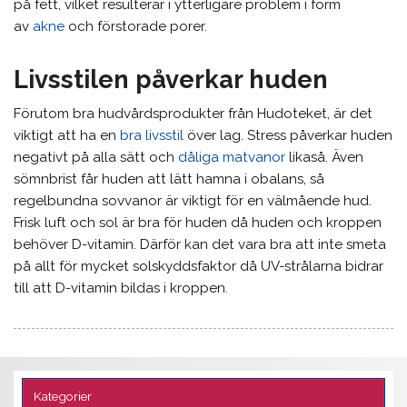
på fett, vilket resulterar i ytterligare problem i form
av
akne
och förstorade porer.
Livsstilen påverkar huden
Förutom bra hudvårdsprodukter från Hudoteket, är det
viktigt att ha en
bra livsstil
över lag. Stress påverkar huden
negativt på alla sätt och
dåliga matvanor
likaså. Även
sömnbrist får huden att lätt hamna i obalans, så
regelbundna sovvanor är viktigt för en välmående hud.
Frisk luft och sol är bra för huden då huden och kroppen
behöver D-vitamin. Därför kan det vara bra att inte smeta
på allt för mycket solskyddsfaktor då UV-strålarna bidrar
till att D-vitamin bildas i kroppen.
Kategorier